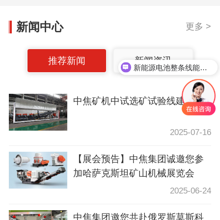
新闻中心
更多 >
推荐新闻
新闻资讯
新能源电池整条线能做吗？
中焦矿机中试选矿试验线建成
2025-07-16
【展会预告】中焦集团诚邀您参
加哈萨克斯坦矿山机械展览会
2025-06-24
中焦集团邀您共赴俄罗斯莫斯科