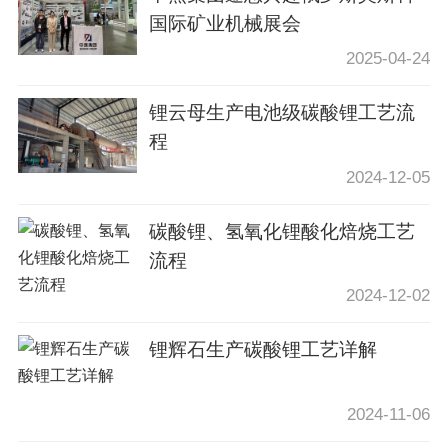
国际矿业机械展会
2025-04-24
锂云母生产电池级碳酸锂工艺流
程
2024-12-05
碳酸锂、氢氧化锂酸化焙烧工艺
流程
2024-12-02
锂辉石生产碳酸锂工艺详解
2024-11-06