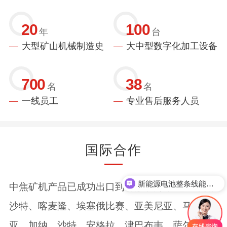
20
100
年
台
大型矿山机械制造史
大中型数字化加工设备
700
38
名
名
一线员工
专业售后服务人员
国际合作
新能源电池整条线能做吗？
中焦矿机产品已成功出口到 众多国家和地区，如
沙特、喀麦隆、埃塞俄比赛、亚美尼亚、马来西
亚、加纳、沙特、安格拉、津巴布韦、萨尔瓦、